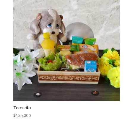
Ternurita
$
135.000