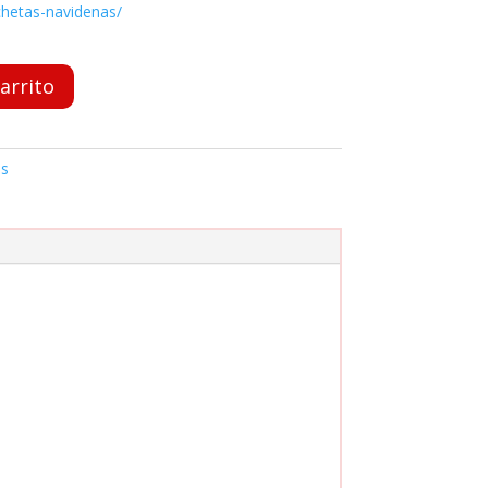
chetas-navidenas/
carrito
as