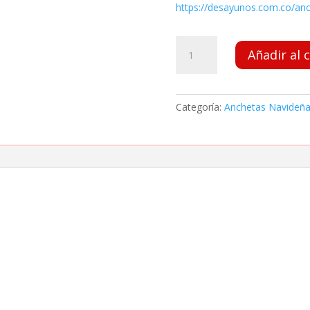
https://desayunos.com.co/an
Ancheta
Añadir al 
Frontera
Navideña
cantidad
Categoría:
Anchetas Navideñ