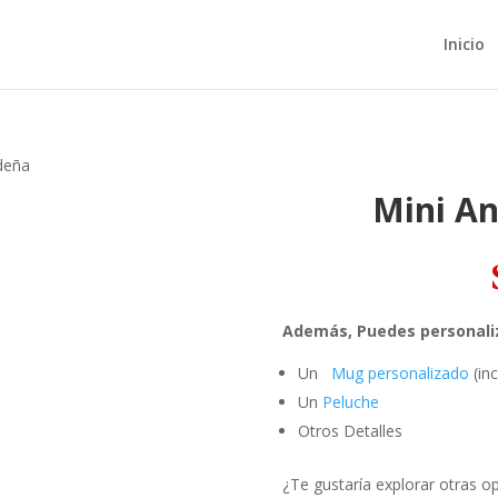
Inicio
deña
Mini A
Además, Puedes personaliz
Un
Mug personalizado
(inc
Un
Peluche
Otros Detalles
¿Te gustaría explorar otras o