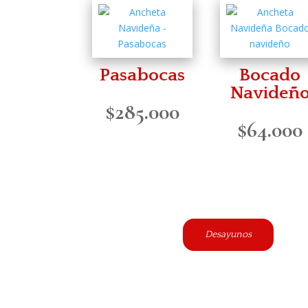
Pasabocas
Bocado
Navideñ
$
285.000
$
64.000
Desayunos