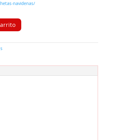
chetas-navidenas/
carrito
as