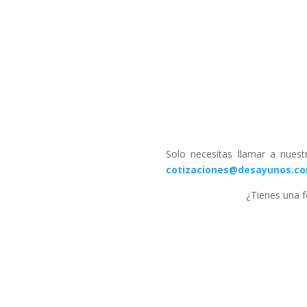
Solo necesitas llamar a nuest
cotizaciones
@desayunos
.c
¿Tienes una f