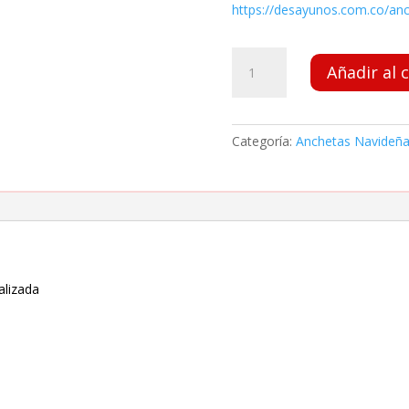
https://desayunos.com.co/an
Mini
Añadir al 
Ancheta
Navideña
cantidad
Categoría:
Anchetas Navideñ
alizada