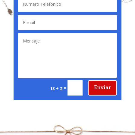
Enviar
=
13 + 2