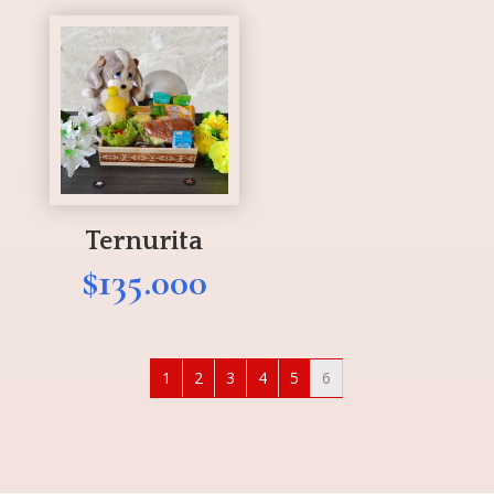
Ternurita
$
135.000
1
2
3
4
5
6