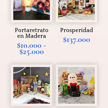
Portaretrato
Prosperidad
en Madera
$
137.000
$
10.000
-
Rango
$
25.000
de
precios:
desde
$10.000
hasta
$25.000