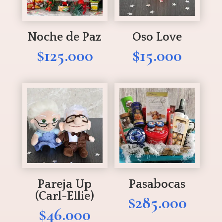
Noche de Paz
Oso Love
$
125.000
$
15.000
Pareja Up
Pasabocas
(Carl-Ellie)
$
285.000
$
46.000