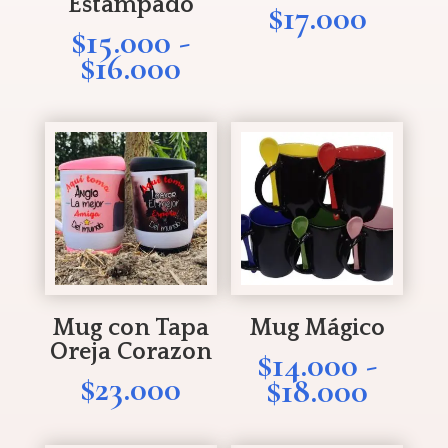
Estampado
$
17.000
$
15.000
-
Rango
$
16.000
de
precios:
desde
$15.000
hasta
$16.000
Mug con Tapa
Mug Mágico
Oreja Corazon
$
14.000
-
$
23.000
Rang
$
18.000
de
precio