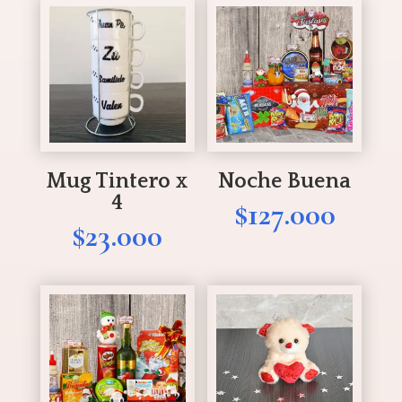
desde
$14.0
hasta
$18.0
Mug Tintero x
Noche Buena
4
$
127.000
$
23.000