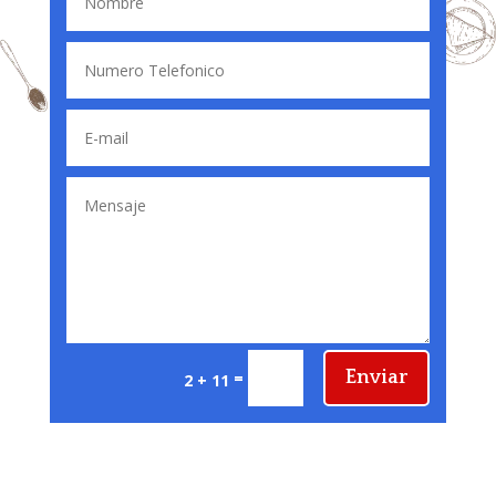
Enviar
=
2 + 11