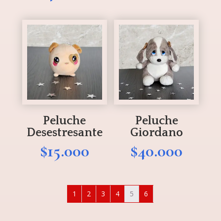
Peluche
Peluche
Desestresante
Giordano
$
15.000
$
40.000
1
2
3
4
5
6